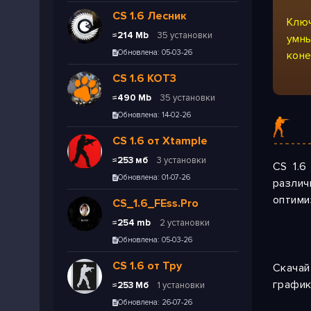
CS 1.6 Лесник
Ключ
≈214 Mb
35 установки
умн
Обновлена: 05-03-26
коне
CS 1.6 KOT3
≈490 Mb
35 установки
Обновлена: 14-02-26
CS 1.6 от Xtample
≈253 мб
3 установки
CS 1.6
Обновлена: 01-07-26
разли
оптими
CS_1.6_FEss.Pro
≈254 mb
2 установки
Обновлена: 05-03-26
CS 1.6 от Тру
Скачай
график
≈253 Мб
1 установки
Обновлена: 26-07-26