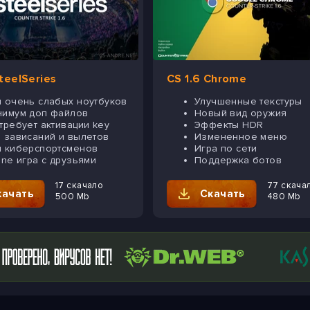
SteelSeries
CS 1.6 Chrome
 очень слабых ноутбуков
Улучшенные текстуры
нимум доп файлов
Новый вид оружия
требует активации key
Эффекты HDR
 зависаний и вылетов
Измененное меню
 киберспортсменов
Игра по сети
ine игра с друзьями
Поддержка ботов
17 скачало
77 скача
качать
Скачать
500 Mb
480 Mb