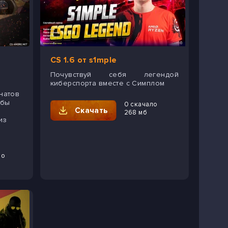
CS 1.6 от s1mple
Почувствуй себя легендой
киберспорта вместе с Симплом
натов
ьбы
0 скачало
Скачать
268 мб
из
ло