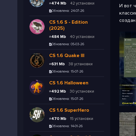
≈474 Mb
42 установки
И вот 
Обновлена: 24-07-26
класси
создан
CS 1.6 S - Edition
(2025)
≈484 Mb
40 установки
Обновлена: 05-03-26
CS 1.6 Quake III
≈631 Mb
38 установки
Обновлена: 15-07-26
CS 1.6 Halloween
≈492 Mb
30 установки
Обновлена: 15-07-26
CS 1.6 SuperHero
≈470 Mb
15 установки
Обновлена: 14-01-26