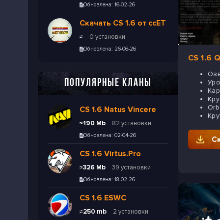
Обновлена: 16-02-26
Скачать CS 1.6 от ccET
≈
0 установки
Обновлена: 26-06-26
CS 1.6 Q
Озв
ПОПУЛЯРНЫЕ КЛАНЫ
Уро
Кар
Кру
Orb
СS 1.6 Natus Vincere
Кру
≈190 Mb
82 установки
Обновлена: 02-04-26
С
CS 1.6 Virtus.Pro
≈326 Mb
39 установки
Обновлена: 18-02-26
CS 1.6 ESWC
≈250 mb
2 установки