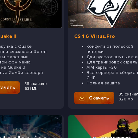
uake III
CS 1.6 Virtus.Pro
кучка с Quake
Конфиги от польской
вни сложности ботов
пятёрки
ты с аренами
Для русскоязычных фа
той фон меню
Для тренировок стрел
 из Quake 3
AIM карты +20
тые Зомби сервера
Все сервера в сборке 
СНГ
Полная защита
38 скачало
качать
631 Mb
39 скача
Скачать
326 Mb