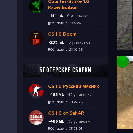
Counter-Strike 1.6
Razer Edition
≈191 mb
6 установки
Обновлена: 11-06-26
CS 1.6 Doom
≈259 mb
0 установки
Обновлена: 28-02-26
БЛОГЕРСКИЕ СБОРКИ
CS 1.6 Русский Мясник
≈485 Mb
42 установки
Обновлена: 24-02-26
CS 1.6 от Sah4R
≈489 Mb
35 установки
Обновлена: 05-03-26