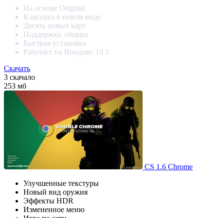
На основе Original
Классика в новом виде
Десять новых карт
Поддержка сборки
Быстрая установка
Работает на Виндовс 10.1
Скачать
3 скачало
253 мб
CS 1.6 Chrome
Улучшенные текстуры
Новый вид оружия
Эффекты HDR
Измененное меню