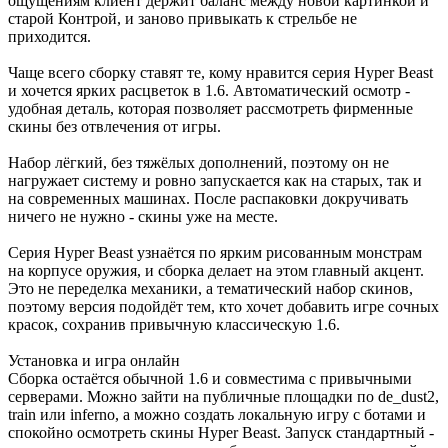
ощущениям клиент держит баланс между новой картинкой и
старой Контрой, и заново привыкать к стрельбе не
приходится.
Чаще всего сборку ставят те, кому нравится серия Hyper Beast
и хочется ярких расцветок в 1.6. Автоматический осмотр -
удобная деталь, которая позволяет рассмотреть фирменные
скины без отвлечения от игры.
Набор лёгкий, без тяжёлых дополнений, поэтому он не
нагружает систему и ровно запускается как на старых, так и
на современных машинах. После распаковки докручивать
ничего не нужно - скины уже на месте.
Серия Hyper Beast узнаётся по ярким рисованным монстрам
на корпусе оружия, и сборка делает на этом главный акцент.
Это не переделка механики, а тематический набор скинов,
поэтому версия подойдёт тем, кто хочет добавить игре сочных
красок, сохранив привычную классическую 1.6.
Установка и игра онлайн
Сборка остаётся обычной 1.6 и совместима с привычными
серверами. Можно зайти на публичные площадки по de_dust2,
train или inferno, а можно создать локальную игру с ботами и
спокойно осмотреть скины Hyper Beast. Запуск стандартный -