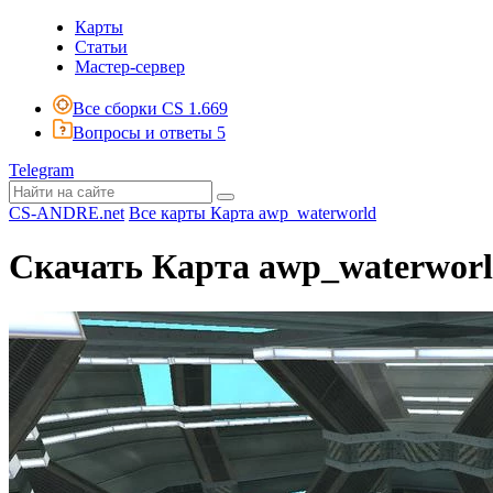
Карты
Статьи
Мастер-сервер
Все сборки CS 1.6
69
Вопросы и ответы
5
Telegram
CS-ANDRE.net
Все карты
Карта awp_waterworld
Скачать Карта awp_waterwor