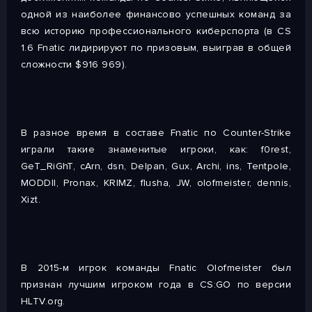
одной из наиболее финансово успешных команд за
всю историю профессионального киберспорта (в CS
1.6 Fnatic лидирируют по призовым, выиграв в общей
сложности $916 969).
В разное время в составе Fnatic по Counter-Strike
играли такие знаменитые игроки, как: f0rest,
GeT_RiGhT, cArn, dsn, Delpan, Gux, Archi, ins, Tentpole,
MODDII, Pronax, KRIMZ, flusha, JW, olofmeister, dennis,
Xizt.
В 2015-м игрок команды Fnatic Olofmeister был
признан лучшим игроком года в CS:GO по версии
HLTV.org.