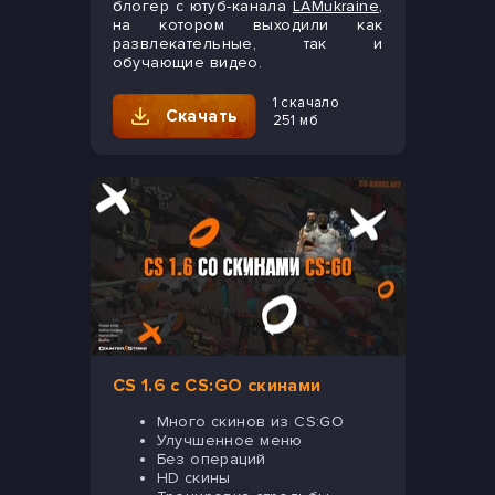
блогер с ютуб-канала
LAMukraine
,
на котором выходили как
развлекательные, так и
обучающие видео.
1 скачало
Скачать
251 мб
CS 1.6 с CS:GO скинами
Много скинов из CS:GO
Улучшенное меню
Без операций
HD скины